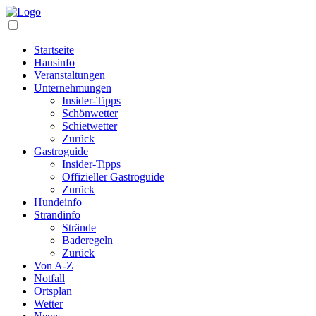
Startseite
Hausinfo
Veranstaltungen
Unternehmungen
Insider-Tipps
Schönwetter
Schietwetter
Zurück
Gastroguide
Insider-Tipps
Offizieller Gastroguide
Zurück
Hundeinfo
Strandinfo
Strände
Baderegeln
Zurück
Von A-Z
Notfall
Ortsplan
Wetter