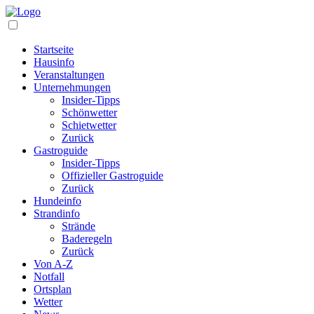
Startseite
Hausinfo
Veranstaltungen
Unternehmungen
Insider-Tipps
Schönwetter
Schietwetter
Zurück
Gastroguide
Insider-Tipps
Offizieller Gastroguide
Zurück
Hundeinfo
Strandinfo
Strände
Baderegeln
Zurück
Von A-Z
Notfall
Ortsplan
Wetter