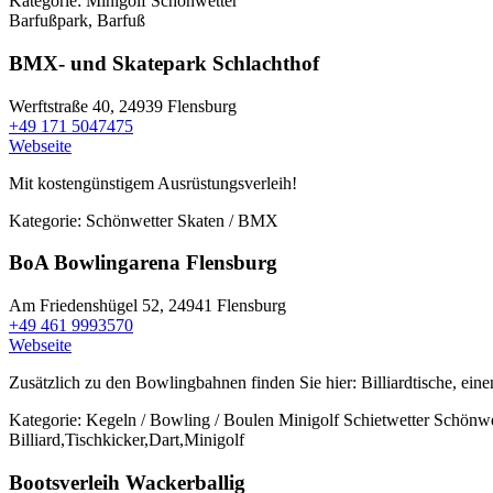
Kategorie:
Minigolf
Schönwetter
Barfußpark, Barfuß
BMX- und Skatepark Schlachthof
Werftstraße 40,
24939 Flensburg
+49 171 5047475
Webseite
Mit kostengünstigem Ausrüstungsverleih!
Kategorie:
Schönwetter
Skaten / BMX
BoA Bowlingarena Flensburg
Am Friedenshügel 52,
24941 Flensburg
+49 461 9993570
Webseite
Zusätzlich zu den Bowlingbahnen finden Sie hier: Billiardtische, ei
Kategorie:
Kegeln / Bowling / Boulen
Minigolf
Schietwetter
Schönwe
Billiard,Tischkicker,Dart,Minigolf
Bootsverleih Wackerballig