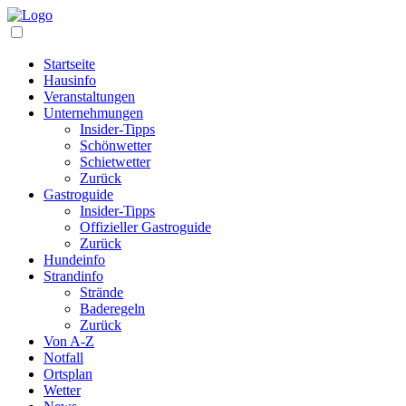
Startseite
Hausinfo
Veranstaltungen
Unternehmungen
Insider-Tipps
Schönwetter
Schietwetter
Zurück
Gastroguide
Insider-Tipps
Offizieller Gastroguide
Zurück
Hundeinfo
Strandinfo
Strände
Baderegeln
Zurück
Von A-Z
Notfall
Ortsplan
Wetter